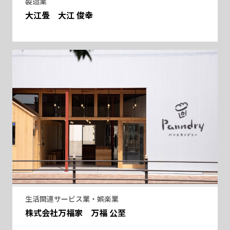
製造業
大江畳 大江 俊幸
生活関連サービス業・娯楽業
株式会社万福家 万福 公至