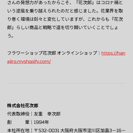
さんの発想力があったからこそ、『花次郎』はコロナ禍と
いう逆風を乗り越えられたのだと感じました。花業界を取
り巻く環境は刻々と変化していますが、これからも『花次
郎』らしい商品と戦略で道を切り開いていくことでしょ
う。
フラワーショップ花次郎 オンラインショップ：
https://han
ajiro.myshopify.com/
株式会社花次郎
代表取締役｜友重 幸次郎
創 業｜1994年
本社所在地｜〒532-0031 大阪府大阪市淀川区加島3－16－