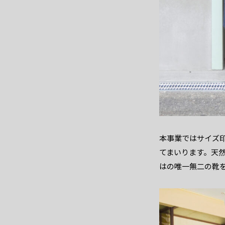
本事業ではサイズ
てまいります。天
はの唯一無二の靴