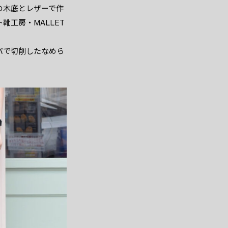
の木底とレザーで作
工房・MALLET
パで切削したなめら