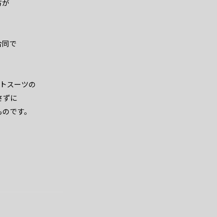
方が
合同で
ットスーツの
さずに
ものです。